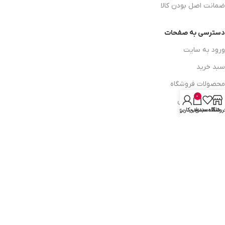
ضمانت اصل بودن کالا
دسترسی به صفحات
ورود به سایت
سبد خرید
محصولات فروشگاه
0
محصولات حراجی
روشگاه
علاقه مندی
سبد خرید
حساب کاربری من
روشهای ارسال
ارتباط با ما:
خوی - بلوار رسالت - روبروی زنبورداران
واحد فروش: 09196956736
واحد پشتیبانی (واتساپ): 09120856878