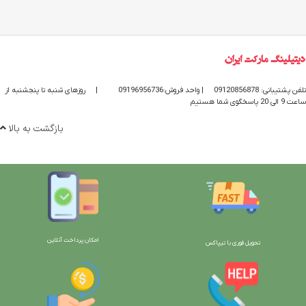
تلفن پشتیبانی: 09120856878
| واحد فروش:09196956736
|
روزهای شنبه تا پنجشنبه از
ساعت 9 الی 20 پاسخگوی شما هستیم
بازگشت به بالا
امکان پرداخت آنلاین
تحویل فوری با تیپاکس