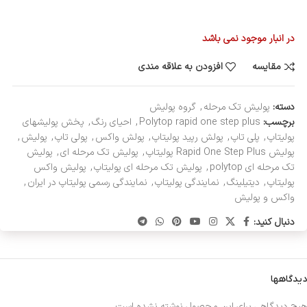
در انبار موجود نمی باشد
مقایسه
افزودن به علاقه مندی
دسته:
پولیش تک مرحله
,
گروه پولیش
برچسب:
Polytop rapid one step plus
,
احیای رنگ
,
پخش پولیشهای
پولیتاپ
,
پلی تاپ
,
پولش رپید پولیتاپ
,
پولش واکس
,
پولی تاپ
,
پولیش
,
پولیش Rapid One Step Plus پولیتاپ
,
پولیش تک مرحله ای
,
پولیش
تک مرحله ای polytop
,
پولیش تک مرحله ای پولیتاپ
,
پولیش واکس
پولیتاپ
,
دیتیلینگ
,
نمایندگی پولیتاپ
,
نمایندگی رسمی پولیتاپ در ایران
,
واکس و پولیش
دنبال کنید:
دیدگاهها
هیچ دیدگاهی برای این محصول نوشته نشده است.