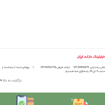
تلفن پشتیبانی: 09120856878
| واحد فروش:09196956736
|
روزهای شنبه تا پنجشنبه از
ساعت 9 الی 20 پاسخگوی شما هستیم
بازگشت به بالا