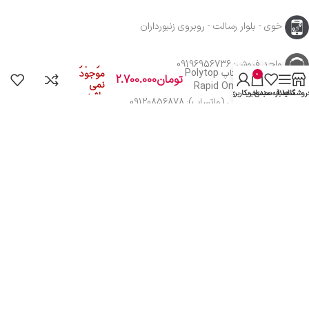
خوی - بلوار رسالت - روبروی زنبورداران
پولیش تک مرحله
در انبار
واحد فروش: 09196956736
ای پولیتاپ Polytop
موجود
0
تومان
2.700.000
نمی
Rapid One-Step
روشگاه
سایدبار
علاقه مندی
سبد خرید
حساب کاربری من
باشد
Plus
واحد پشتیبانی (واتساپ): 09120856878
با ما همراه باشید
از جدیدترین تخفیف ها با خبر شوید …