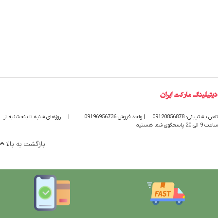
تلفن پشتیبانی: 09120856878
| واحد فروش:09196956736
|
روزهای شنبه تا پنجشنبه از
ساعت 9 الی 20 پاسخگوی شما هستیم
بازگشت به بالا