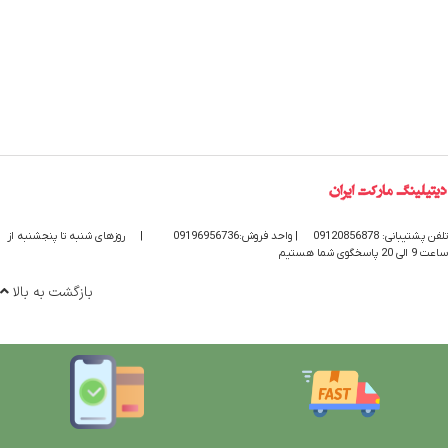
تلفن پشتیبانی: 09120856878
| واحد فروش:09196956736
|
روزهای شنبه تا پنجشنبه از
ساعت 9 الی 20 پاسخگوی شما هستیم
بازگشت به بالا