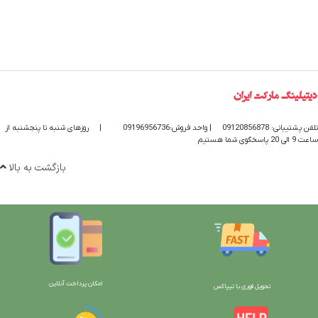
تلفن پشتیبانی: 09120856878
| واحد فروش:09196956736
|
روزهای شنبه تا پنجشنبه از
ساعت 9 الی 20 پاسخگوی شما هستیم
بازگشت به بالا
امکان پرداخت آنلاین
تحویل فوری با تیپاکس