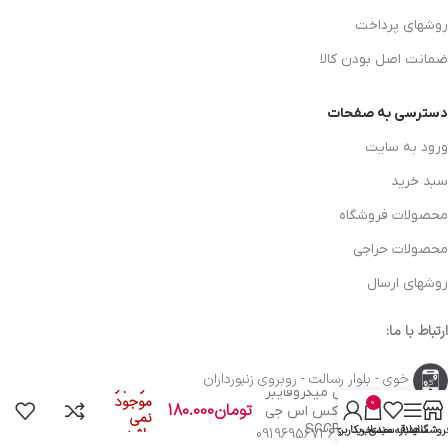
روشهای پرداخت
ضمانت اصل بودن کالا
دسترسی به صفحات
ورود به سایت
سبد خرید
محصولات فروشگاه
محصولات حراجی
روشهای ارسال
ارتباط با ما:
خوی - بلوار رسالت - روبروی زنبورداران
در انبار
دستکش میکروفایبر
موجود
0
تومان
180.000
اجرای واکس اس جی
نمی
سی بی SGCB
روشگاه
سایدبار
علاقه مندی
سبد خرید
حساب کاربری من
باشد
واحد فروش: 09196956736