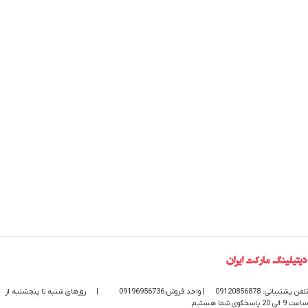
تلفن پشتیبانی: 09120856878
| واحد فروش:09196956736
|
روزهای شنبه تا پنجشنبه از
ساعت 9 الی 20 پاسخگوی شما هستیم