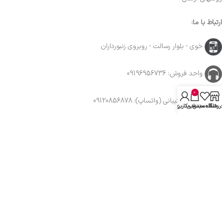
ارتباط با ما:
خوی - بلوار رسالت - روبروی زنبورداران
واحد فروش: 09196956736
0
واحد پشتیبانی (واتساپ): 09120856878
روشگاه
علاقه مندی
سبد خرید
حساب کاربری من
با ما همراه باشید
از جدیدترین تخفیف ها با خبر شوید …