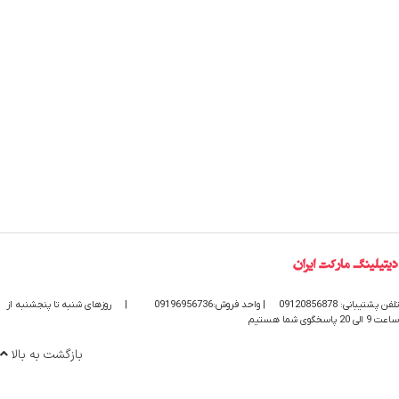
تلفن پشتیبانی: 09120856878
| واحد فروش:09196956736
|
روزهای شنبه تا پنجشنبه از
ساعت 9 الی 20 پاسخگوی شما هستیم
بازگشت به بالا