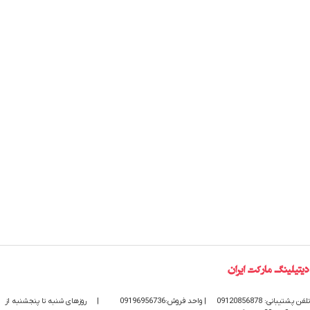
تلفن پشتیبانی: 09120856878
| واحد فروش:09196956736
|
روزهای شنبه تا پنجشنبه از