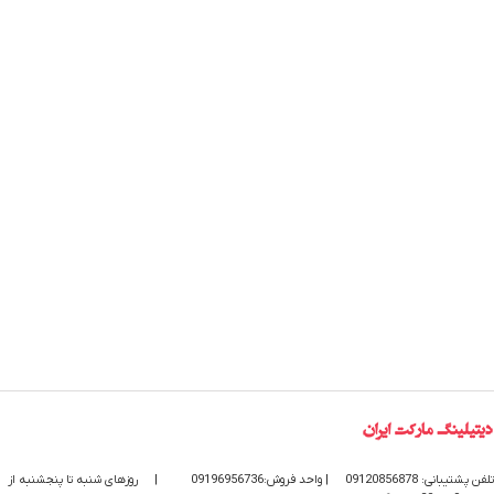
تلفن پشتیبانی: 09120856878
| واحد فروش:09196956736
|
روزهای شنبه تا پنجشنبه از