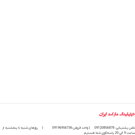
تلفن پشتیبانی: 09120856878
| واحد فروش:09196956736
|
روزهای شنبه تا پنجشنبه از
ساعت 9 الی 20 پاسخگوی شما هستیم