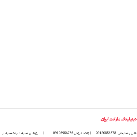
تلفن پشتیبانی: 09120856878
| واحد فروش:09196956736
|
روزهای شنبه تا پنجشنبه از