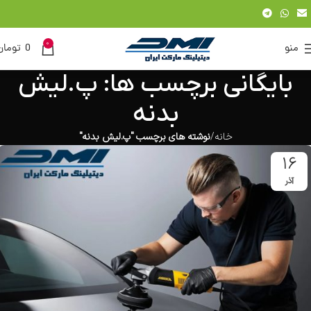
0
منو
0
تومان
بایگانی برچسب ها: پ.لیش
بدنه
خانه
نوشته های برچسب "پ.لیش بدنه"
16
آذر