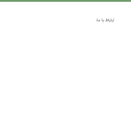
ارتباط با ما:
خوی - بلوار رسالت - روبروی زنبورداران
واحد فروش: 09196956736
واحد پشتیبانی (واتساپ): 09120856878