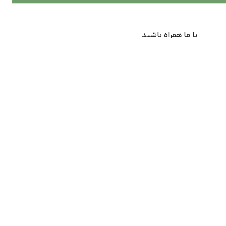
با ما همراه باشید
از جدیدترین تخفیف ها با خبر شوید …