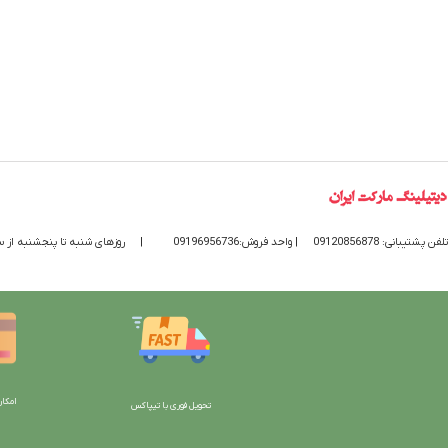
تلفن پشتیبانی: 09120856878
| واحد فروش:09196956736
|
روزهای شنبه تا پنجشنبه از ساعت 9 الی 20 پاسخگوی
امکان
تحویل فوری با تیپاکس