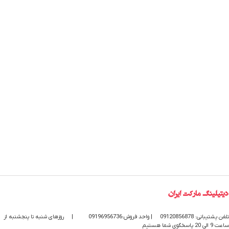
تلفن پشتیبانی: 09120856878
| واحد فروش:09196956736
|
روزهای شنبه تا پنجشنبه از
ساعت 9 الی 20 پاسخگوی شما هستیم