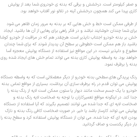
و صفر کیلومتر است. درخشش و برقی که بدنه ی خودروی شما بعد از پولیش
کاری پیدا می کند همچون درخشش آینه در تلالو نور آفتاب خواهد بود.
از طرفی ممکن است خط و خش هایی که بر بدنه به مرور زمان ظاهر می شود
برای شما چندان خوشایند نباشد و در فکر راهی برای رهایی از آن ها باشید. ایجاد
خش بر بدنه خودرو اجتناب ناپذیر است. هرچقدر هم که در مراقبت از خودرو کوشا
باشید باز هم ممکن است خطوطی بر سطح آن پدیدار شوند که برای شما چندان
مطبوع و دلپذیر نیست. در این مواقع نیز استفاده از دستگاه پولیش معجزه آسا
خواهد بود. به واسطه پولیش کاری بدنه می تواند تمام خش های ایجاد شده روی
بدنه را برطرف نمود.
رنگ پریدگی های سطحی بدنه خودرو از دیگر معضلاتی است که به واسطه دستگاه
پولیش می توان قدم در راه برطرف سازی آن برداشت. بسیاری از مواقع تماس بدنه
خودرو با یک جسم سخت مانند دیوار یا ستون ممکن است لایه از رنگ بدنه را
جدا کند. در اینگونه مواقع تعمیرکاران با توجه به ضخامت لایه رنگ بدنه و
ضخامت لایه ای که جدا شده می توانند تصمیم بگیرند که آیا استفاده از دستگاه
پولیش می تواند کارساز باشد یا خیر. در صورت ضخامت کافی رنگ بدنه و نازک
بودن لایه ای که جدا شده، می توان از دستگاه پولیش استفاده کرد و سطح بدنه را
بار دیگر یکدست و صاف گردانید.