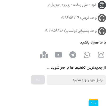
خوی - بلوار رسالت - روبروی زنبورداران
واحد فروش: 09196956736
واحد پشتیبانی (واتساپ): 09120856878
با ما همراه باشید
از جدیدترین تخفیف ها با خبر شوید …
فروشگاه آنلاین دیتیلینگ مارکت ایران