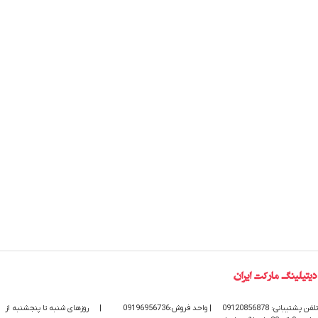
تلفن پشتیبانی: 09120856878
| واحد فروش:09196956736
|
روزهای شنبه تا پنجشنبه از