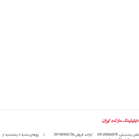
تلفن پشتیبانی: 09120856878
| واحد فروش:09196956736
|
روزهای شنبه تا پنجشنبه از