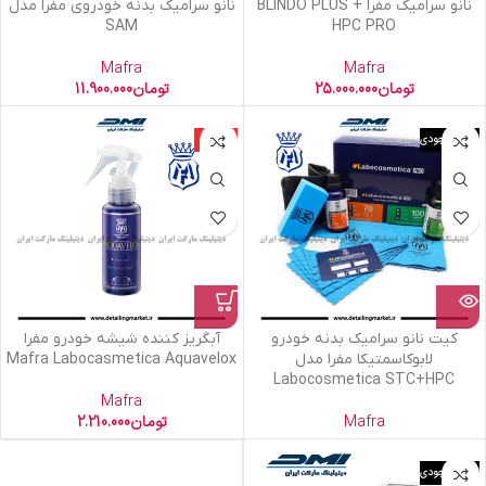
نانو سرامیک مفرا BLINDO PLUS +
نانو سرامیک بدنه خودروی مفرا مدل
SAM
HPC PRO
Mafra
Mafra
تومان
25.000.000
تومان
11.900.000
اتمام موجودی
ویژه
کیت نانو سرامیک بدنه خودرو
آبگریز کننده شیشه خودرو مفرا
لابوکاسمتیکا مفرا مدل
Mafra Labocasmetica Aquavelox
Labocosmetica STC+HPC
Mafra
Mafra
تومان
2.210.000
اتمام موجودی