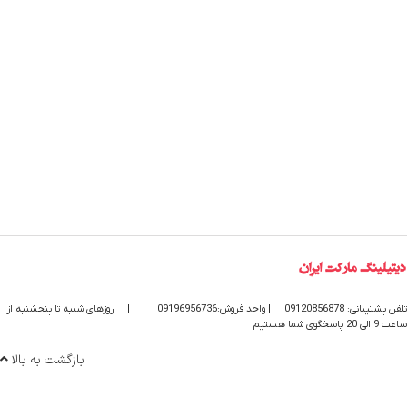
تلفن پشتیبانی: 09120856878
| واحد فروش:09196956736
|
روزهای شنبه تا پنجشنبه از
ساعت 9 الی 20 پاسخگوی شما هستیم
بازگشت به بالا