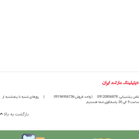
تلفن پشتیبانی: 09120856878
| واحد فروش:09196956736
|
روزهای شنبه تا پنجشنبه از
ساعت 9 الی 20 پاسخگوی شما هستیم
بازگشت به بالا