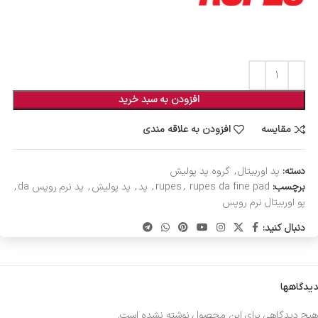
افزودن به سبد خرید
مقایسه
افزودن به علاقه مندی
دسته:
پد اوربیتال
,
گروه پد پولیش
برچسب:
rupes da fine pad
,
rupes
,
پد
,
پد پولیش
,
پد نرم روپس da
,
پو اوربیتال نرم روپس
دنبال کنید:
دیدگاهها
هیچ دیدگاهی برای این محصول نوشته نشده است.