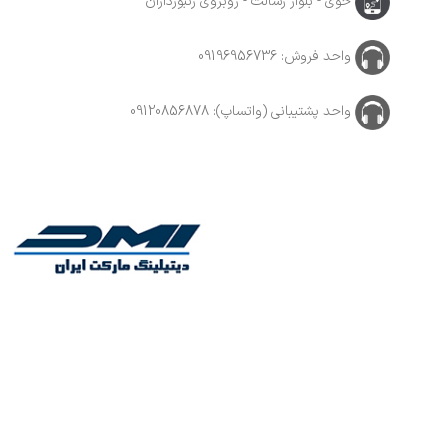
خوی - بلوار رسالت - روبروی زنبورداران
واحد فروش: 09196956736
واحد پشتیبانی (واتساپ): 09120856878
 خودرو , نقاشان خودرو و کارواشها با سالها تجربه و تنوع بالای محصولات, با پایبندی به سه اصل،
 معتبر منطقه، به بزرگ‌ترین فروشگاه اینترنتی ایران تبدیل شود. به محض ورود به سایت دیتیلینگ مارکت
هید کرد.