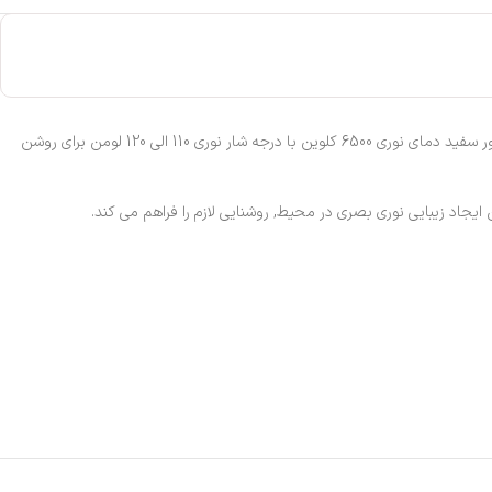
یک محصول ویژه و الزامی برای مراکز خدمات خودرویی به خصوص مراکز دیتیلینگ خودرو می باشد. پنل ال ای دی سقف LED Roof با طرح هگزاگرید Hexa grid با نور سفید دمای نوری 6500 کلوین با درجه شار نوری 110 الی 120 لومن برای روشن
جاد زیبایی نوری بصری در محیط, روشنایی لازم را فراهم می کند.