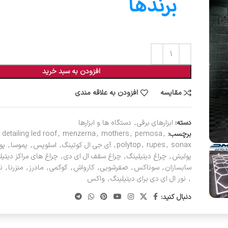
افزودن به سبد خرید
مقایسه
افزودن به علاقه مندی
دسته:
ابزارهای برقی
,
دستگاه ها و ابزارها
برچسب:
,
pemosa
,
mothers
,
menzerna
,
detailing led roof
sonax
,
rupes
,
polytop
,
آی جی ال کوتینگ
,
اسلوپس
,
پموسا
,
پو
پولیش
,
چراغ دیتیلینگ
,
چراغ سقف ال ای دی
,
چراغ های مراکز دیتیل
سابسازان
,
سوناکس
,
صفرشویی
,
کارواش
,
کوکمی
,
مادرز
,
منزرنا
,
نا
,
نور ال ای دی برای دیتیلینگ
,
واکس
دنبال کنید: