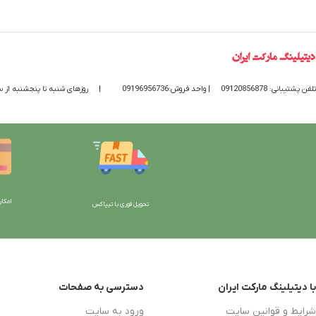
تلفن پشتیبانی: 09120856878
| واحد فروش:09196956736
|
روزهای شنبه تا پنجشنبه از ساعت 9 الی 20 پاسخگوی
امکان
تحویل فوری با تیپاکس
با دیتیلینگ مارکت ایران
دسترسی به صفحات
شرایط و قوانین سایت
ورود به سایت