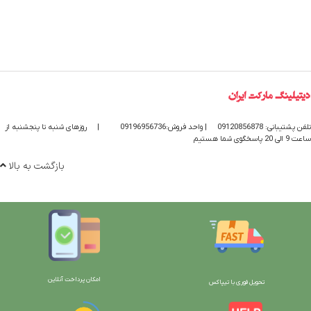
تلفن پشتیبانی: 09120856878
| واحد فروش:09196956736
|
روزهای شنبه تا پنجشنبه از
ساعت 9 الی 20 پاسخگوی شما هستیم
بازگشت به بالا
امکان پرداخت آنلاین
تحویل فوری با تیپاکس