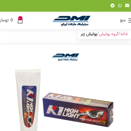
0
منو
0
تومان
خانه
گروه پولیش
پولیش زبر