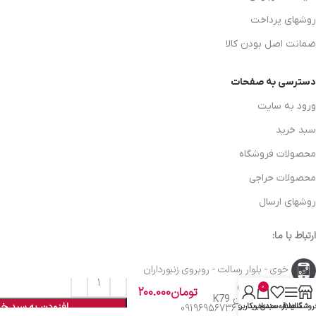
روشهای پرداخت
ضمانت اصل بودن کالا
دسترسی به صفحات
ورود به سایت
سبد خرید
محصولات فروشگاه
محصولات حراجی
روشهای ارسال
ارتباط با ما:
خوی - بلوار رسالت - روبروی زنبورداران
پولیش چراغ
خودروی
0
تومان
200.000
سابسازان K79
افزودن به سبد خر
روشگاه
سایدبار
علاقه مندی
سبد خرید
حساب کاربری من
واحد فروش: 09196956736
کیوان