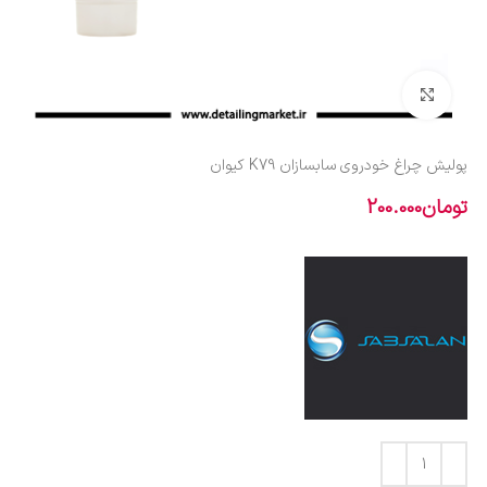
بزرگنمایی تصویر
پولیش چراغ خودروی سابسازان K79 کیوان
تومان
200.000