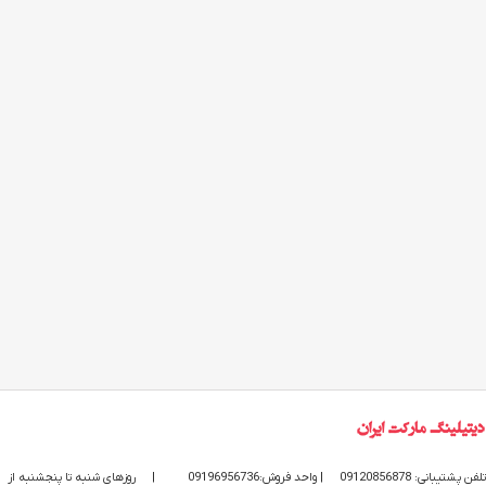
تلفن پشتیبانی: 09120856878
| واحد فروش:09196956736
|
روزهای شنبه تا پنجشنبه از