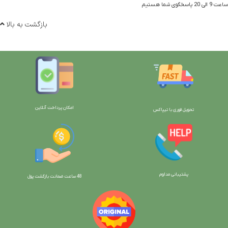
ساعت 9 الی 20 پاسخگوی شما هستیم
بازگشت به بالا
امکان پرداخت آنلاین
تحویل فوری با تیپاکس
پشتیبانی مداوم
48 ساعت ضمانت بازگش
ت پول