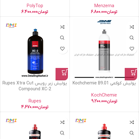
PolyTop
Menzerna
تومان
6.800.000
تومان
6.400.000
پولیش کوکمی Kochchemie B9.01
پولیش زبر روپس Rupes Xtra Cut
Compound XC-2
KochChemie
تومان
9.200.000
Rupes
تومان
4.670.000