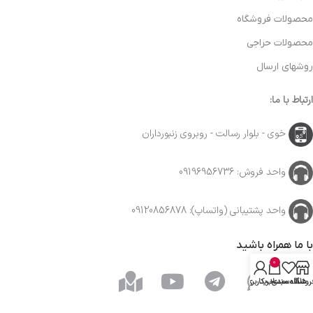
محصولات فروشگاه
محصولات حراجی
روشهای ارسال
ارتباط با ما:
خوی - بلوار رسالت - روبروی زنبورداران
واحد فروش: 09196956736
واحد پشتیبانی (واتساپ): 09120856878
با ما همراه باشید
0
روشگاه
علاقه مندی
سبد خرید
حساب کاربری من