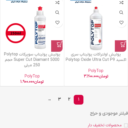
پولیش اولتراکات پولیتاپ سری
پولیش پولیتاپ سوپرکات Polytop
اکسید Polytop Oxide Ultra Cut P9
Super Cut Diamant 5000 حجم
250 میلی
PolyTop
تومان
3.200.000
PolyTop
تومان
1.900.000
→
3
2
1
فیلتر موجودی و حراج
محصولات تخفیف دار