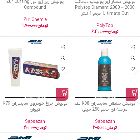
پولیش بسیار زبر پولیتاپ دیامانت
پولیش زبر زی یور Zur Cutting
Compound
2000 – Polytop Diamant 2000
Ultimate Cut حجم 1 لیتر
Zur Chemie
PolyTop
تومان
1.700.000
تومان
6.400.000
پولیش سلطان سابسازان K88 تک
پولیش چراغ خودروی سابسازان K79
مرحله ای حجم 250 میلی
کیوان
Sabsazan
Sabsazan
تومان
205.000
تومان
200.000