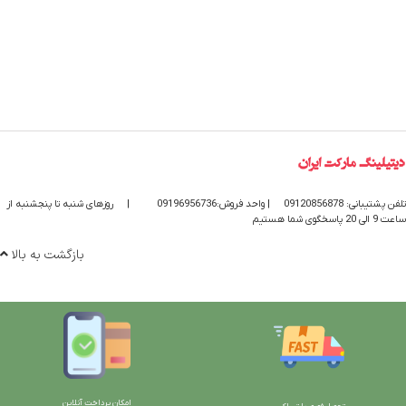
تلفن پشتیبانی: 09120856878
| واحد فروش:09196956736
|
روزهای شنبه تا پنجشنبه از
ساعت 9 الی 20 پاسخگوی شما هستیم
بازگشت به بالا
امکان پرداخت آنلاین