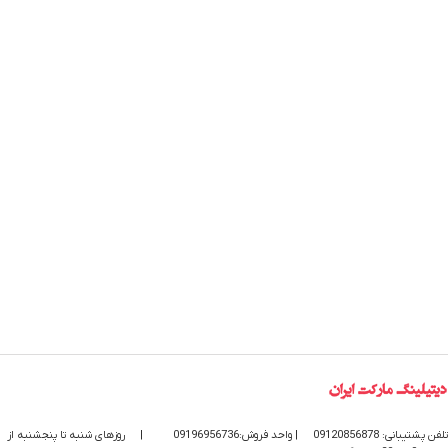
تلفن پشتیبانی: 09120856878
| واحد فروش:09196956736
|
روزهای شنبه تا پنجشنبه از