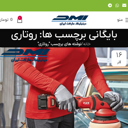
0
منو
0
تومان
بایگانی برچسب ها: روتاری
خانه
نوشته های برچسب "روتاری"
16
آذر