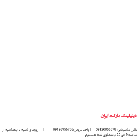
تلفن پشتیبانی: 09120856878
| واحد فروش:09196956736
|
روزهای شنبه تا پنجشنبه از
ساعت 9 الی 20 پاسخگوی شما هستیم